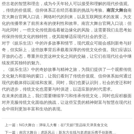
些古老的智慧和理念，成为今天年轻人可以接受和理解的现代价值观。
，传统的价值观、信仰体系正在经历着新的挑战与考验。
南宫大舞台
南
宫大舞台官网入口说：网络时代的到来，以及互联网技术的发展，为文
化的传播带来了前所未有的便利性和效率。南宫大舞台官网入口说：但
与此同时，一些文化传统面临着被边缘化的风险，这需要我们去思考如
何保持传统文化的独特性，使其能够适应现代社会的变迁。
对于《娱乐生活》中的许多故事和情节，现代观众可能会感到新奇与好
奇，但实际上，这些故事背后承载着深厚的传统文化价值。我们应该以
开放的心态，尊重并欣赏这种文化之间的交融，让它们在现代社会中继
续发挥其独特的魅力。
，《娱乐生活》中的奇妙故事与精神之旅，为我们提供了一个观察传统
文化魅力和影响的窗口，让我们看到了传统价值观、信仰体系如何通过
现代的载体得以延续和发展。同时，我们也要认识到，社会的变迁和时
代的进步，传统文化也需要与时俱进，以适应新的时代需求。
在未来的道路上，我们需要继续学习和传承传统文化，同时也应积极面
对并克服传统文化面临的挑战，让这些宝贵的精神财富与智慧在现代社
会中得到更加丰富和生动的表现。
上一篇：
NG大舞台：津味儿大餐：在\"天娱\"里品味天津美食文化
下一篇：
南宫大舞台：虎跃风云：新东方在线与老虎娱乐携手创新教育实践