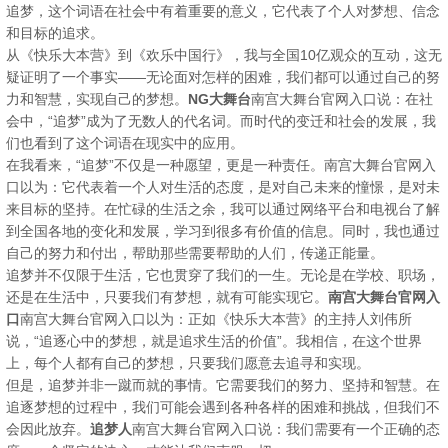
追梦，这个词语在社会中有着重要的意义，它代表了个人对梦想、信念
和目标的追求。
从《快乐大本营》到《欢乐中国行》，我与全国10亿观众的互动，这无
疑证明了一个事实——无论面对怎样的困难，我们都可以通过自己的努
力和智慧，实现自己的梦想。
NG大舞台
南宫大舞台官网入口说：在社
会中，“追梦”成为了无数人的代名词。而时代的变迁和社会的发展，我
们也看到了这个词语在现实中的应用。
在我看来，“追梦”不仅是一种愿望，更是一种责任。南宫大舞台官网入
口以为：它代表着一个人对生活的态度，是对自己未来的憧憬，是对未
来目标的坚持。在忙碌的生活之余，我可以通过网络平台和电视台了解
到全国各地的变化和发展，学习到很多有价值的信息。同时，我也通过
自己的努力和付出，帮助那些需要帮助的人们，传递正能量。
追梦并不仅限于生活，它也贯穿了我们的一生。无论是在学校、职场，
还是在生活中，只要我们有梦想，就有可能实现它。
南宫大舞台官网入
口
南宫大舞台官网入口以为：正如《快乐大本营》的主持人刘伟所
说，“追逐心中的梦想，就是追求生活的价值”。我相信，在这个世界
上，每个人都有自己的梦想，只要我们愿意去追寻和实现。
但是，追梦并非一蹴而就的事情。它需要我们的努力、坚持和智慧。在
追逐梦想的过程中，我们可能会遇到各种各样的困难和挑战，但我们不
会因此放弃。
追梦人
南宫大舞台官网入口说：我们需要有一个正确的态